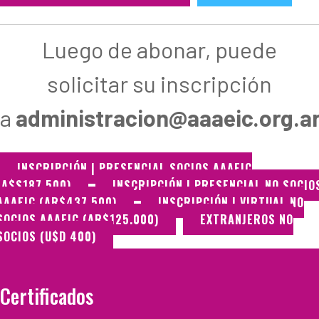
Luego de abonar, puede
solicitar su inscripción
a
administracion@aaaeic.org.a
INSCRIPCIÓN | PRESENCIAL SOCIOS AAAEIC
(A$S187.500)
INSCRIPCIÓN | PRESENCIAL NO SOCIO
AAAEIC (AR$437.500)
INSCRIPCIÓN | VIRTUAL NO
SOCIOS AAAEIC (AR$125.000)
EXTRANJEROS NO
SOCIOS (U$D 400)
Certificados