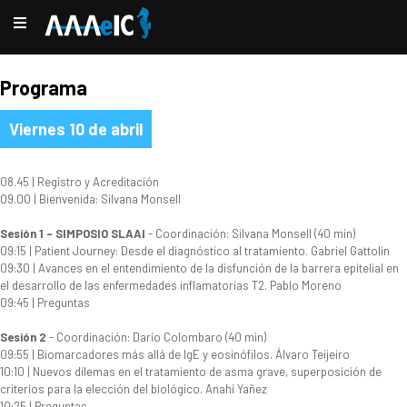
Programa
Viernes 10 de abril
08.45 | Registro y Acreditación
09.00 | Bienvenida: Silvana Monsell
Sesión 1 - SIMPOSIO SLAAI
- Coordinación: Silvana Monsell (40 min)
09:15 | Patient Journey: Desde el diagnóstico al tratamiento. Gabriel Gattolin
09:30 | Avances en el entendimiento de la disfunción de la barrera epitelial en
el desarrollo de las enfermedades inflamatorias T2. Pablo Moreno
09:45 | Preguntas
Sesión 2
- Coordinación: Darío Colombaro (40 min)
09:55 | Biomarcadores más allá de IgE y eosinófilos. Álvaro Teijeiro
10:10 | Nuevos dilemas en el tratamiento de asma grave, superposición de
criterios para la elección del biológico. Anahí Yañez
10:25 | Preguntas