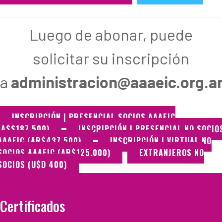
Luego de abonar, puede
solicitar su inscripción
a
administracion@aaaeic.org.a
INSCRIPCIÓN | PRESENCIAL SOCIOS AAAEIC
(A$S187.500)
INSCRIPCIÓN | PRESENCIAL NO SOCIO
AAAEIC (AR$437.500)
INSCRIPCIÓN | VIRTUAL NO
SOCIOS AAAEIC (AR$125.000)
EXTRANJEROS NO
SOCIOS (U$D 400)
Certificados